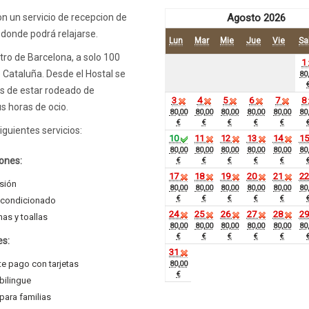
on un servicio de recepcion de
Agosto 2026
 donde podrá relajarse.
Lun
Mar
Mie
Jue
Vie
Sa
tro de Barcelona, a solo 100
1
e Cataluña. Desde el Hostal se
80
ás de estar rodeado de
3
4
5
6
7
8
s horas de ocio.
80,00
80,00
80,00
80,00
80,00
80
€
€
€
€
€
guientes servicios:
10
11
12
13
14
1
80,00
80,00
80,00
80,00
80,00
80
ones:
€
€
€
€
€
17
18
19
20
21
2
isión
80,00
80,00
80,00
80,00
80,00
80
€
€
€
€
€
acondicionado
24
25
26
27
28
2
as y toallas
80,00
80,00
80,00
80,00
80,00
80
€
€
€
€
€
es:
31
e pago con tarjetas
80,00
€
bilingue
para familias