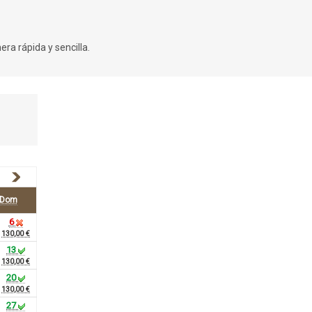
ra rápida y sencilla.
Dom
6
130,00 €
13
130,00 €
20
130,00 €
27