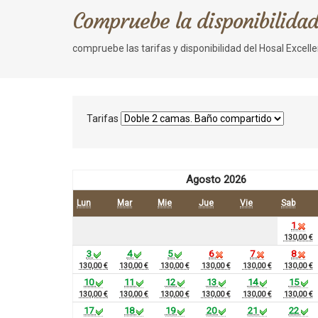
Compruebe la disponibilida
compruebe las tarifas y disponibilidad del Hosal Excell
Tarifas
Agosto 2026
Lun
Mar
Mie
Jue
Vie
Sab
1
130,00 €
3
4
5
6
7
8
130,00 €
130,00 €
130,00 €
130,00 €
130,00 €
130,00 €
10
11
12
13
14
15
130,00 €
130,00 €
130,00 €
130,00 €
130,00 €
130,00 €
17
18
19
20
21
22