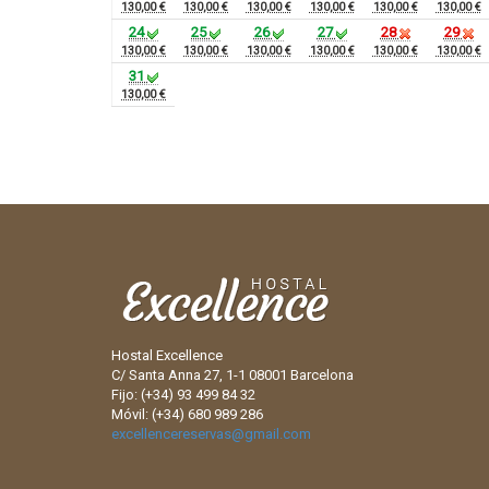
130,00 €
130,00 €
130,00 €
130,00 €
130,00 €
130,00 €
24
25
26
27
28
29
130,00 €
130,00 €
130,00 €
130,00 €
130,00 €
130,00 €
31
130,00 €
Hostal Excellence
C/ Santa Anna 27, 1-1 08001 Barcelona
Fijo: (+34) 93 499 84 32
Móvil: (+34) 680 989 286
excellencereservas@gmail.com